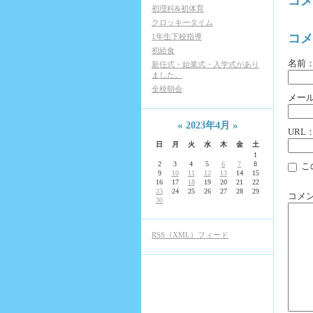
コメ
初理科&初体育
クロッキータイム
コメ
1年生下校指導
初給食
名前
新任式・始業式・入学式があり
ました。
全校朝会
メー
«
»
2023年4月
URL
日
月
火
水
木
金
土
1
2
3
4
5
6
7
8
こ
9
10
11
12
13
14
15
16
17
18
19
20
21
22
23
24
25
26
27
28
29
コメ
30
RSS（XML）フィード