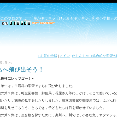
 このブログでは、「星がキラキラ ひとみもキラキラ 和泊小学校」
« お茶の学習
|
メイン
|
わらんちゃ（総合的な学習の時
月 1日 (木)
ちへ飛び出そう！
ち探検にレッツゴー！～
２年生は，生活科の学習でまちに飛び出しました。
の第１弾は，町立図書館，郵便局，花屋さん等に出かけ，そこで働いている
聞いたり，施設の見学をしたりしました。町立図書館や郵便局では，ふだん行
場所を見せてもらうこともでき，子どもたちは目を輝かせていました。
の第２弾は，生き物を探すために，奥川へ。川では，小さな魚，オタマジャ