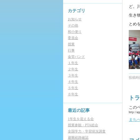
ど。
カテゴリ
生き
お知らせ
とめ
その他
和小便り
委員会
授業
行事
金管バンド
１年生
２年生
３年生
投稿時刻
４年生
５年生
６年生
トラ
この
最近の記事
http://a
1年生を迎える会
まち
授業参観・PTA総会
全国学力・学習状況調査
避難経路確認