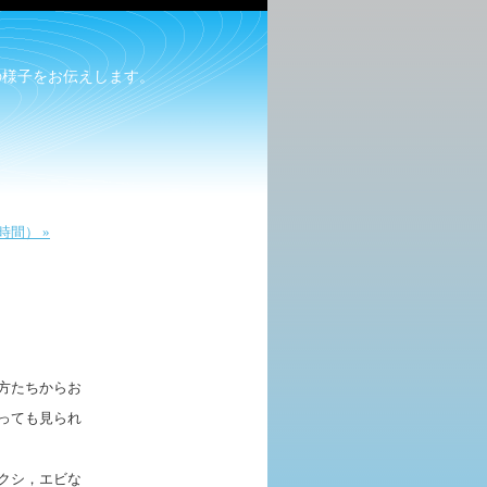
の様子をお伝えします。
間） »
方たちからお
っても見られ
クシ，エビな