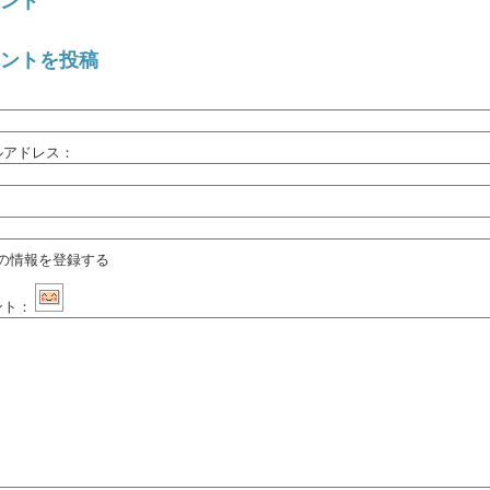
ント
ントを投稿
：
ルアドレス：
：
の情報を登録する
ント：