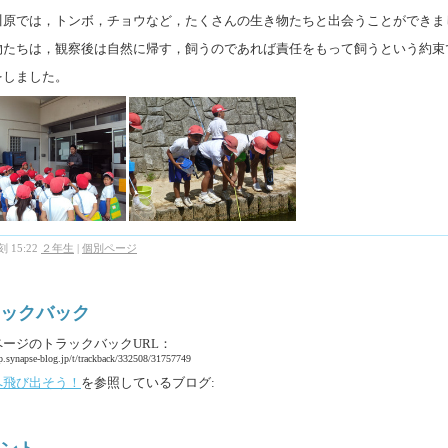
川原では，トンボ，チョウなど，たくさんの生き物たちと出会うことができま
物たちは，観察後は自然に帰す，飼うのであれば責任をもって飼うという約束
をしました。
 15:22
２年生
|
個別ページ
ックバック
ページのトラックバックURL：
pp.synapse-blog.jp/t/trackback/332508/31757749
へ飛び出そう！
を参照しているブログ: