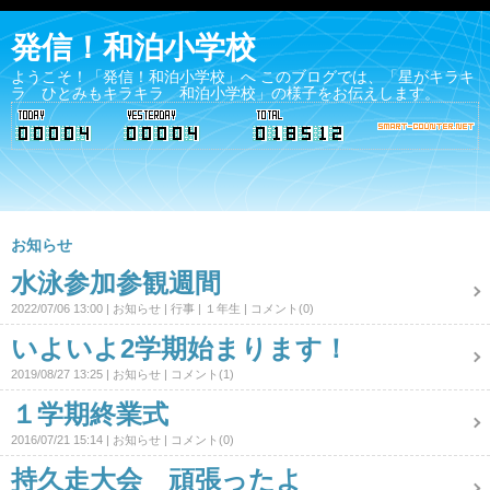
発信！和泊小学校
ようこそ！「発信！和泊小学校」へ このブログでは、「星がキラキ
ラ ひとみもキラキラ 和泊小学校」の様子をお伝えします。
お知らせ
水泳参加参観週間
2022/07/06 13:00
お知らせ
行事
１年生
コメント(0)
いよいよ2学期始まります！
2019/08/27 13:25
お知らせ
コメント(1)
１学期終業式
2016/07/21 15:14
お知らせ
コメント(0)
持久走大会 頑張ったよ