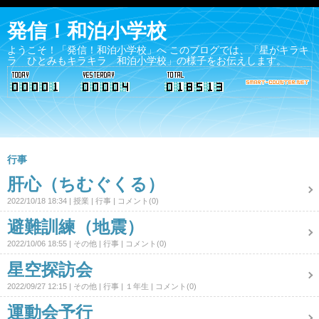
発信！和泊小学校
ようこそ！「発信！和泊小学校」へ このブログでは、「星がキラキ
ラ ひとみもキラキラ 和泊小学校」の様子をお伝えします。
行事
肝心（ちむぐくる）
2022/10/18 18:34
授業
行事
コメント(0)
避難訓練（地震）
2022/10/06 18:55
その他
行事
コメント(0)
星空探訪会
2022/09/27 12:15
その他
行事
１年生
コメント(0)
運動会予行