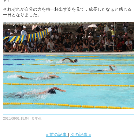
それぞれが自分の力を精一杯出す姿を見て，成長したなぁと感じる
一日となりました。
2013/08/01 15:04
５年生
«
前の記事
次の記事
»