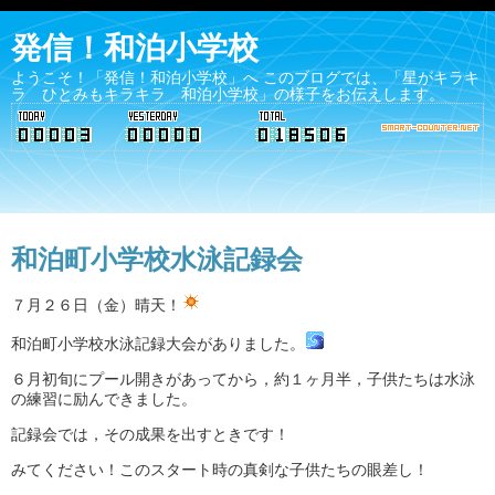
発信！和泊小学校
ようこそ！「発信！和泊小学校」へ このブログでは、「星がキラキ
ラ ひとみもキラキラ 和泊小学校」の様子をお伝えします。
和泊町小学校水泳記録会
７月２６日（金）晴天！
和泊町小学校水泳記録大会がありました。
６月初旬にプール開きがあってから，約１ヶ月半，子供たちは水泳
の練習に励んできました。
記録会では，その成果を出すときです！
みてください！このスタート時の真剣な子供たちの眼差し！